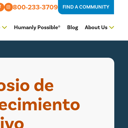
800-233-3709
FIND A COMMUNITY
Humanly Possible®
Blog
e
About Us
sio de
ecimiento
ivo