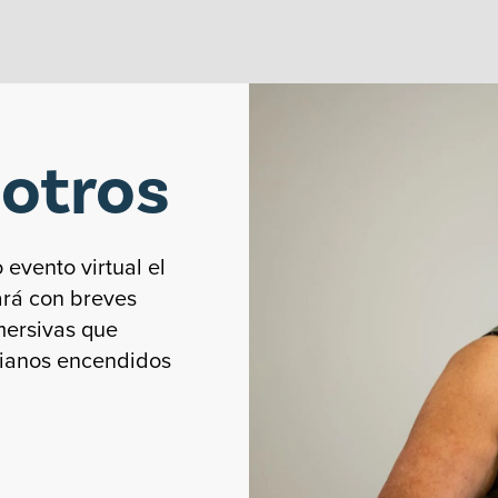
sotros
evento virtual el
ará con breves
mersivas que
dianos encendidos